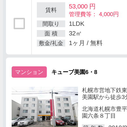
53,000
円
賃料
管理費等： 4,000円
1LDK
間取り
32㎡
面 積
1ヶ月 / 無料
敷金/礼金
マンション
キューブ美園6・8
札幌市営地下鉄
美園駅から徒歩3
北海道札幌市豊
園六条８丁目