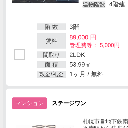
4階建
建物階数
3階
階 数
89,000
円
賃料
管理費等： 5,000円
2LDK
間取り
53.99㎡
面 積
1ヶ月 / 無料
敷金/礼金
マンション
ステージワン
札幌市営地下鉄