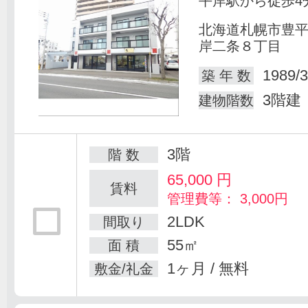
平岸駅から徒歩4
北海道札幌市豊
岸二条８丁目
1989/3
築 年 数
3階建
建物階数
3階
階 数
65,000
円
賃料
管理費等： 3,000円
2LDK
間取り
55㎡
面 積
1ヶ月 / 無料
敷金/礼金