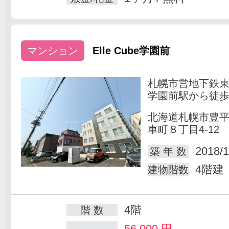
マンション
Elle Cube学園前
札幌市営地下鉄
学園前駅から徒歩
北海道札幌市豊
車町８丁目4-12
2018/1
築 年 数
4階建
建物階数
4階
階 数
56,000
円