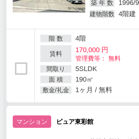
1996/9
築 年 数
4階建
建物階数
4階
階 数
170,000
円
賃料
管理費等： 無料
5SLDK
間取り
190㎡
面 積
1ヶ月 / 無料
敷金/礼金
マンション
ピュア東彩館