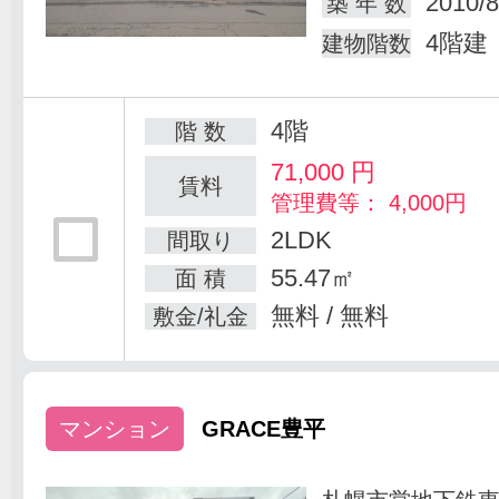
2010/8
築 年 数
4階建
建物階数
4階
階 数
71,000
円
賃料
管理費等： 4,000円
2LDK
間取り
55.47㎡
面 積
無料 / 無料
敷金/礼金
マンション
GRACE豊平