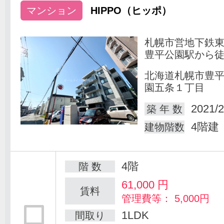
マンション
HIPPO（ヒッポ）
札幌市営地下鉄
豊平公園駅から徒
北海道札幌市豊
園五条１丁目
2021/2
築 年 数
4階建
建物階数
4階
階 数
61,000
円
賃料
管理費等： 5,000円
1LDK
間取り