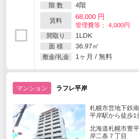
4階
階 数
68,000
円
賃料
管理費等： 4,000円
1LDK
間取り
36.97㎡
面 積
1ヶ月 / 無料
敷金/礼金
マンション
ラフレ平岸
札幌市営地下鉄
平岸駅から徒歩1
北海道札幌市豊
岸二条７丁目