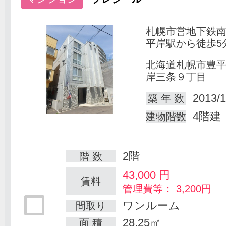
札幌市営地下鉄
平岸駅から徒歩5
北海道札幌市豊
岸三条９丁目
2013/1
築 年 数
4階建
建物階数
2階
階 数
43,000
円
賃料
管理費等： 3,200円
ワンルーム
間取り
28.25㎡
面 積