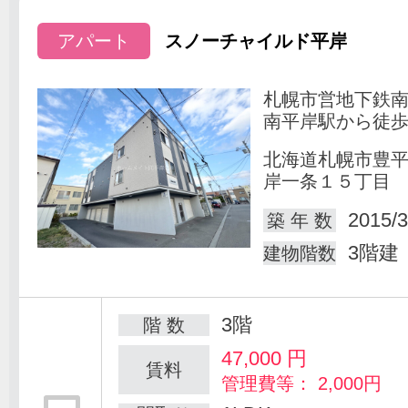
アパート
スノーチャイルド平岸
札幌市営地下鉄
南平岸駅から徒歩
北海道札幌市豊
岸一条１５丁目
2015/3
築 年 数
3階建
建物階数
3階
階 数
47,000
円
賃料
管理費等： 2,000円