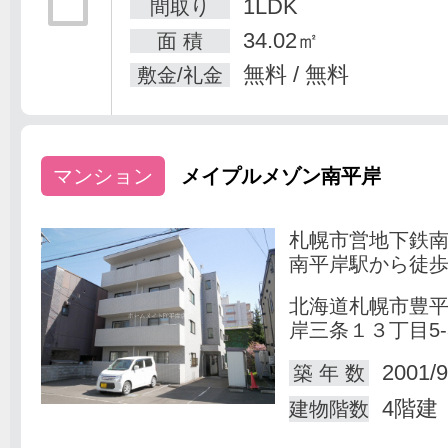
1LDK
間取り
34.02㎡
面 積
無料 / 無料
敷金/礼金
マンション
メイプルメゾン南平岸
札幌市営地下鉄
南平岸駅から徒歩
北海道札幌市豊
岸三条１３丁目5-
2001/9
築 年 数
4階建
建物階数