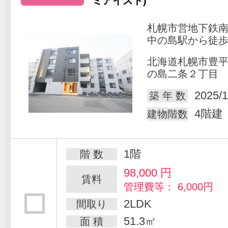
ミアイスト)
札幌市営地下鉄
中の島駅から徒歩
北海道札幌市豊
の島二条２丁目
2025/1
築 年 数
4階建
建物階数
1階
階 数
98,000
円
賃料
管理費等： 6,000円
2LDK
間取り
51.3㎡
面 積