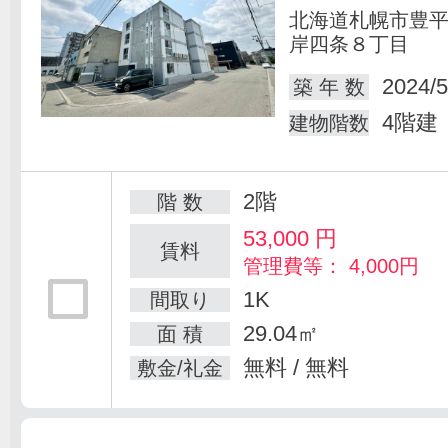
北海道札幌市豊
岸四条８丁目
2024/5
築 年 数
4階建
建物階数
2階
階 数
53,000
円
賃料
管理費等： 4,000円
1K
間取り
29.04㎡
面 積
無料 / 無料
敷金/礼金