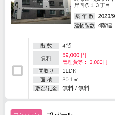
岸四条１３丁目
2023/9
築 年 数
4階建
建物階数
4階
階 数
59,000
円
賃料
管理費等： 3,000円
1LDK
間取り
30.1㎡
面 積
無料 / 無料
敷金/礼金
マンション
プレジール