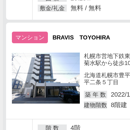
無料 / 無料
敷金/礼金
マンション
BRAVIS TOYOHIRA
札幌市営地下鉄
菊水駅から徒歩1
北海道札幌市豊
平二条５丁目
2022/1
築 年 数
8階建
建物階数
4階
階 数