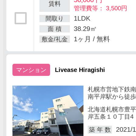
賃料
管理費等： 3,500円
1LDK
間取り
38.29㎡
面 積
1ヶ月 / 無料
敷金/礼金
マンション
Livease Hiragishi
札幌市営地下鉄
南平岸駅から徒歩
北海道札幌市豊
岸五条１０丁目4
2021/1
築 年 数