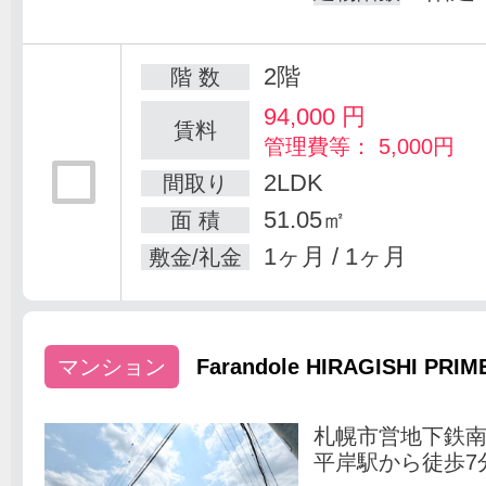
2階
階 数
94,000
円
賃料
管理費等： 5,000円
2LDK
間取り
51.05㎡
面 積
1ヶ月 / 1ヶ月
敷金/礼金
マンション
Farandole HIRAGISHI PRIM
札幌市営地下鉄
平岸駅から徒歩7