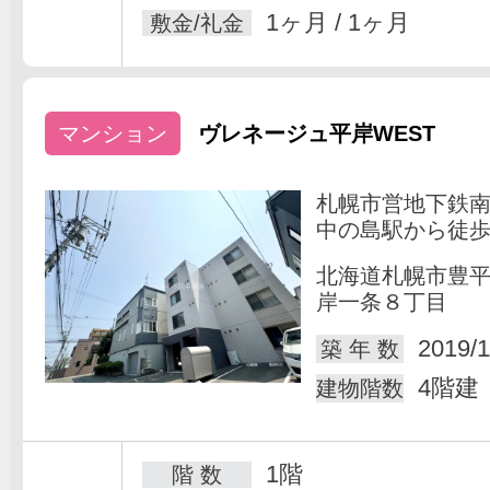
1ヶ月 / 1ヶ月
敷金/礼金
マンション
ヴレネージュ平岸WEST
札幌市営地下鉄
中の島駅から徒歩
北海道札幌市豊
岸一条８丁目
2019/1
築 年 数
4階建
建物階数
1階
階 数