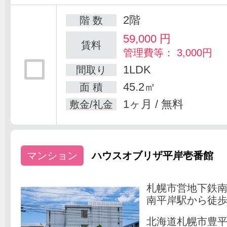
2階
階 数
59,000
円
賃料
管理費等： 3,000円
1LDK
間取り
45.2㎡
面 積
1ヶ月 / 無料
敷金/礼金
マンション
ハウスオブリザ平岸壱番館
札幌市営地下鉄
南平岸駅から徒歩
北海道札幌市豊