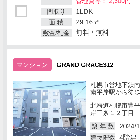
管理費等： 2,500円
1LDK
間取り
29.16㎡
面 積
無料 / 無料
敷金/礼金
マンション
GRAND GRACE312
札幌市営地下鉄
南平岸駅から徒歩
北海道札幌市豊
岸三条１２丁目
2024/1
築 年 数
4階建
建物階数