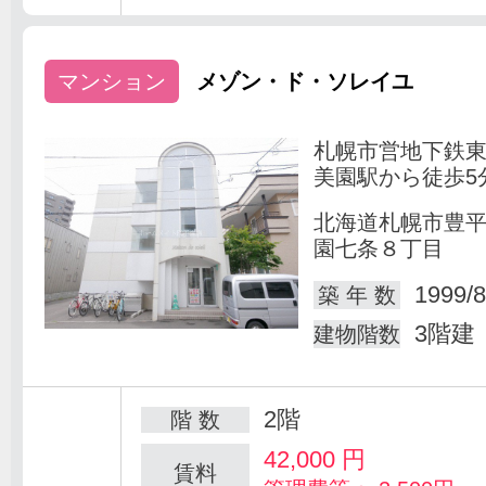
マンション
メゾン・ド・ソレイユ
札幌市営地下鉄
美園駅から徒歩5
北海道札幌市豊
園七条８丁目
1999/8
築 年 数
3階建
建物階数
2階
階 数
42,000
円
賃料