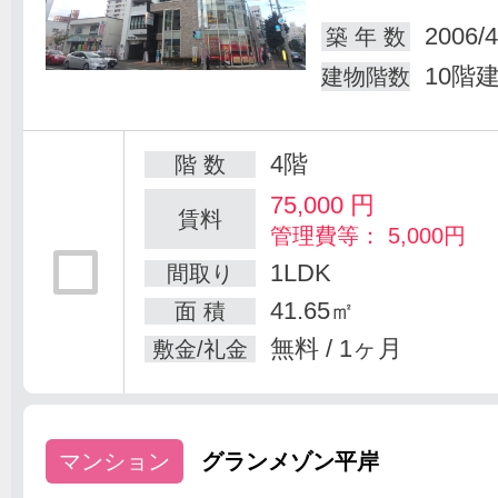
2006/4
築 年 数
10階
建物階数
4階
階 数
75,000
円
賃料
管理費等： 5,000円
1LDK
間取り
41.65㎡
面 積
無料 / 1ヶ月
敷金/礼金
マンション
グランメゾン平岸