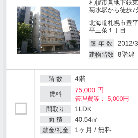
札幌市営地下鉄
菊水駅から徒歩7
北海道札幌市豊
平三条１丁目
2012/3
築 年 数
8階建
建物階数
4階
階 数
75,000
円
賃料
管理費等： 5,000円
1LDK
間取り
40.54㎡
面 積
1ヶ月 / 無料
敷金/礼金