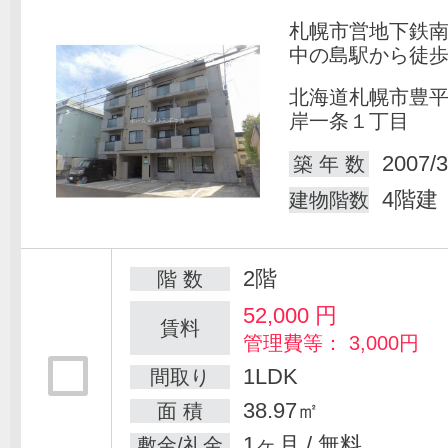
札幌市営地下鉄
中の島駅から徒歩
北海道札幌市豊
岸一条１丁目
2007/3
築 年 数
4階建
建物階数
2階
階 数
52,000
円
賃料
管理費等： 3,000円
1LDK
間取り
38.97㎡
面 積
1ヶ月 / 無料
敷金/礼金