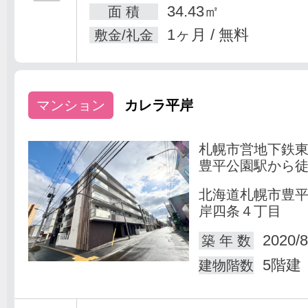
34.43㎡
面 積
1ヶ月 / 無料
敷金/礼金
マンション
カレラ平岸
札幌市営地下鉄
豊平公園駅から徒
北海道札幌市豊
岸四条４丁目
2020/8
築 年 数
5階建
建物階数