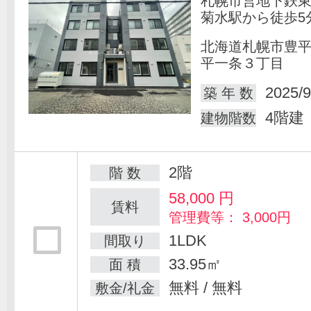
札幌市営地下鉄
菊水駅から徒歩5
北海道札幌市豊
平一条３丁目
2025/9
築 年 数
4階建
建物階数
2階
階 数
58,000
円
賃料
管理費等： 3,000円
1LDK
間取り
33.95㎡
面 積
無料 / 無料
敷金/礼金