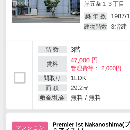
岸五条１３丁目
1987/1
築 年 数
3階建
建物階数
3階
階 数
47,000
円
賃料
管理費等： 2,000円
1LDK
間取り
29.2㎡
面 積
無料 / 無料
敷金/礼金
Premier ist Nakanoshima(
マンション