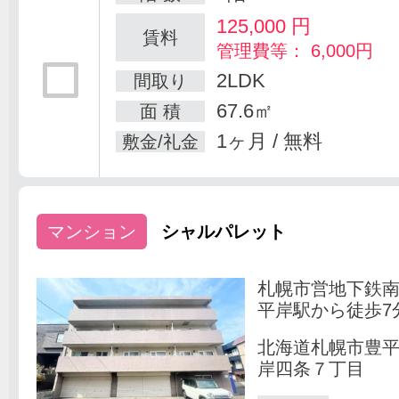
125,000
円
賃料
管理費等： 6,000円
2LDK
間取り
67.6㎡
面 積
1ヶ月 / 無料
敷金/礼金
マンション
シャルパレット
札幌市営地下鉄
平岸駅から徒歩7
北海道札幌市豊
岸四条７丁目