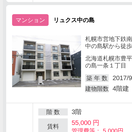
マンション
リュクス中の島
札幌市営地下鉄
中の島駅から徒歩
北海道札幌市豊
の島一条１丁目
2017/9
築 年 数
4階建
建物階数
3階
階 数
55,000
円
賃料
管理費等： 5,000円