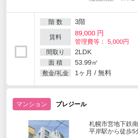
3階
階 数
89,000
円
賃料
管理費等： 5,000円
2LDK
間取り
53.99㎡
面 積
1ヶ月 / 無料
敷金/礼金
マンション
プレジール
札幌市営地下鉄
平岸駅から徒歩5