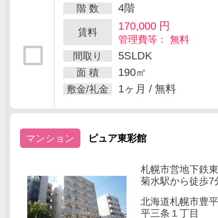
4階
階 数
170,000
円
賃料
管理費等： 無料
5SLDK
間取り
190㎡
面 積
1ヶ月 / 無料
敷金/礼金
マンション
ピュア東彩館
札幌市営地下鉄
菊水駅から徒歩7
北海道札幌市豊
平三条１丁目