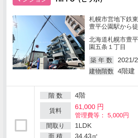
札幌市営地下鉄
豊平公園駅から徒
北海道札幌市豊
園五条１丁目
2021/2
築 年 数
4階建
建物階数
4階
階 数
61,000
円
賃料
管理費等： 5,000円
1LDK
間取り
34.43㎡
面 積