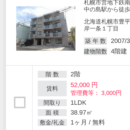
札幌市営地下鉄
中の島駅から徒歩
北海道札幌市豊
岸一条１丁目
2007/3
築 年 数
4階建
建物階数
2階
階 数
52,000
円
賃料
管理費等： 3,000円
1LDK
間取り
38.97㎡
面 積
1ヶ月 / 無料
敷金/礼金