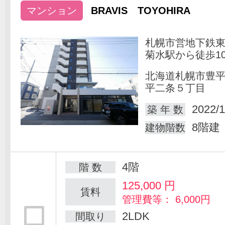
マンション
BRAVIS TOYOHIRA
札幌市営地下鉄
菊水駅から徒歩1
北海道札幌市豊
平二条５丁目
2022/1
築 年 数
8階建
建物階数
4階
階 数
125,000
円
賃料
管理費等： 6,000円
2LDK
間取り