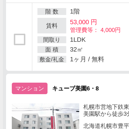
1階
階 数
53,000
円
賃料
管理費等： 4,000円
1LDK
間取り
32㎡
面 積
1ヶ月 / 無料
敷金/礼金
マンション
キューブ美園6・8
札幌市営地下鉄
美園駅から徒歩3
北海道札幌市豊