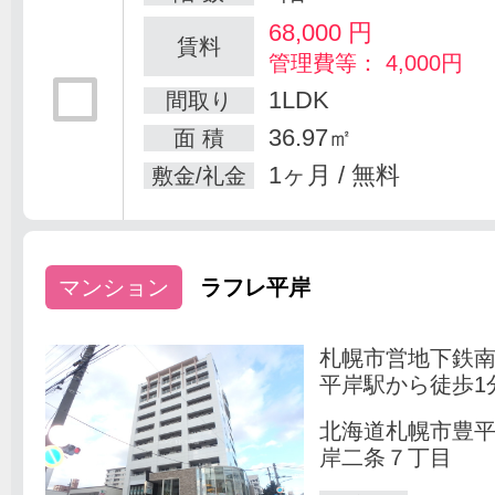
68,000
円
賃料
管理費等： 4,000円
1LDK
間取り
36.97㎡
面 積
1ヶ月 / 無料
敷金/礼金
マンション
ラフレ平岸
札幌市営地下鉄
平岸駅から徒歩1
北海道札幌市豊
岸二条７丁目