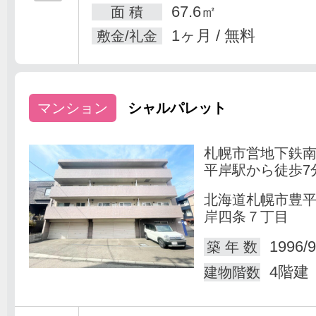
67.6㎡
面 積
1ヶ月 / 無料
敷金/礼金
マンション
シャルパレット
札幌市営地下鉄
平岸駅から徒歩7
北海道札幌市豊
岸四条７丁目
1996/9
築 年 数
4階建
建物階数