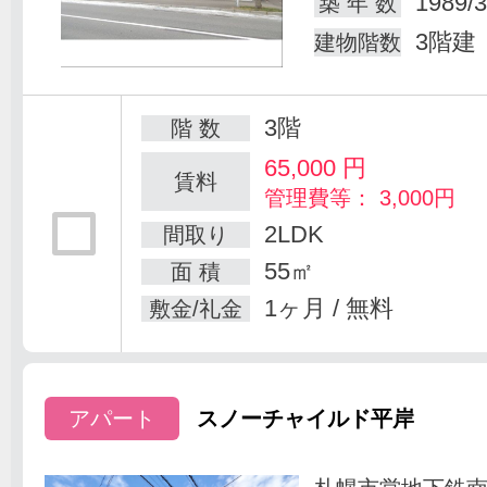
1989/3
築 年 数
3階建
建物階数
3階
階 数
65,000
円
賃料
管理費等： 3,000円
2LDK
間取り
55㎡
面 積
1ヶ月 / 無料
敷金/礼金
アパート
スノーチャイルド平岸