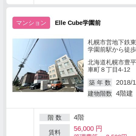
マンション
Elle Cube学園前
札幌市営地下鉄
学園前駅から徒歩
北海道札幌市豊
車町８丁目4-12
2018/1
築 年 数
4階建
建物階数
4階
階 数
56,000
円
賃料