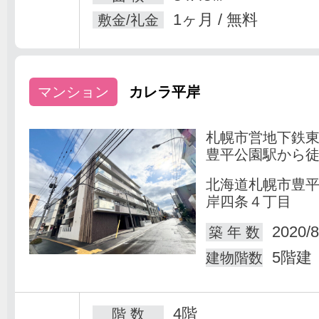
1ヶ月 / 無料
敷金/礼金
マンション
カレラ平岸
札幌市営地下鉄
豊平公園駅から徒
北海道札幌市豊
岸四条４丁目
2020/8
築 年 数
5階建
建物階数
4階
階 数