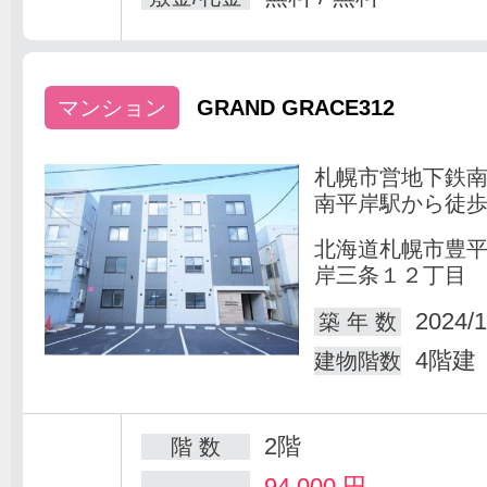
マンション
GRAND GRACE312
札幌市営地下鉄
南平岸駅から徒歩
北海道札幌市豊
岸三条１２丁目
2024/1
築 年 数
4階建
建物階数
2階
階 数
94,000
円