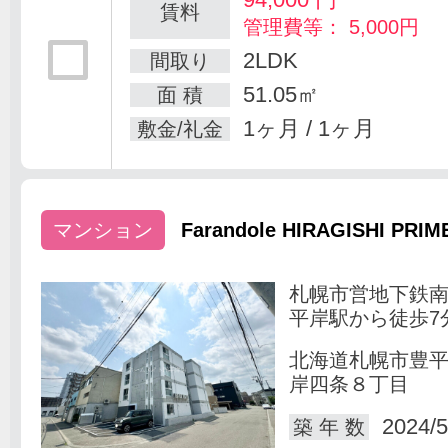
賃料
管理費等： 5,000円
2LDK
間取り
51.05㎡
面 積
1ヶ月 / 1ヶ月
敷金/礼金
マンション
Farandole HIRAGISHI PRIM
札幌市営地下鉄
平岸駅から徒歩7
北海道札幌市豊
岸四条８丁目
2024/5
築 年 数