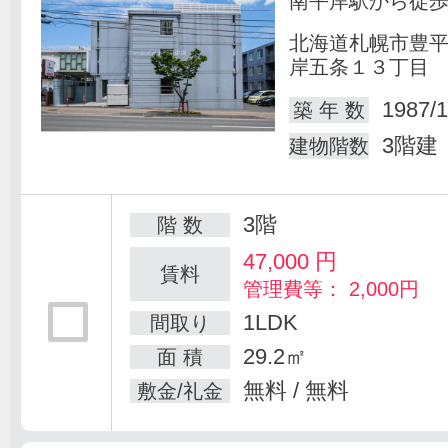
南平岸駅から徒歩
北海道札幌市豊
岸五条１３丁目
1987/1
築 年 数
3階建
建物階数
3階
階 数
47,000
円
賃料
管理費等： 2,000円
1LDK
間取り
29.2㎡
面 積
無料 / 無料
敷金/礼金