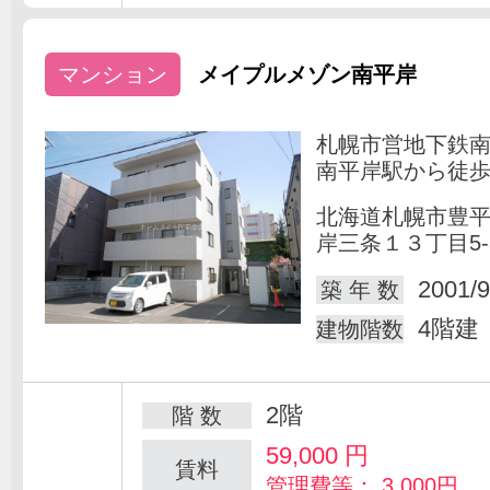
マンション
メイプルメゾン南平岸
札幌市営地下鉄
南平岸駅から徒歩
北海道札幌市豊
岸三条１３丁目5-
2001/9
築 年 数
4階建
建物階数
2階
階 数
59,000
円
賃料
管理費等： 3,000円