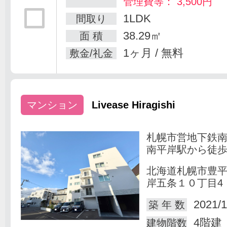
管理費等： 3,500円
1LDK
間取り
38.29㎡
面 積
1ヶ月 / 無料
敷金/礼金
マンション
Livease Hiragishi
札幌市営地下鉄
南平岸駅から徒歩
北海道札幌市豊
岸五条１０丁目4
2021/1
築 年 数
4階建
建物階数