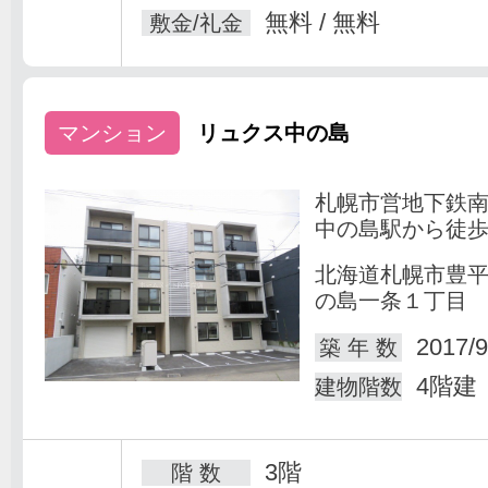
無料 / 無料
敷金/礼金
マンション
リュクス中の島
札幌市営地下鉄
中の島駅から徒歩
北海道札幌市豊
の島一条１丁目
2017/9
築 年 数
4階建
建物階数
3階
階 数