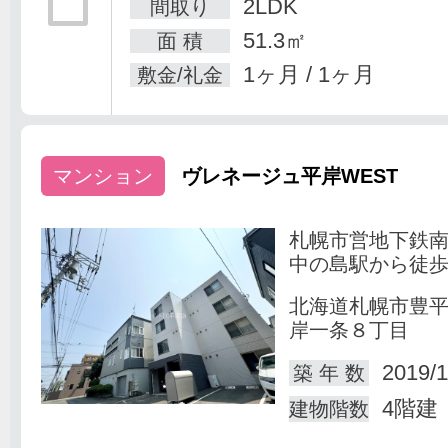
2LDK
間取り
51.3㎡
面 積
1ヶ月 / 1ヶ月
敷金/礼金
マンション
ヴレネージュ平岸WEST
札幌市営地下鉄
中の島駅から徒歩
北海道札幌市豊
岸一条８丁目
2019/1
築 年 数
4階建
建物階数