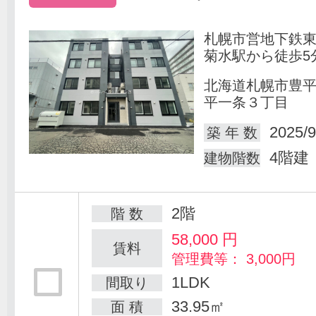
札幌市営地下鉄
菊水駅から徒歩5
北海道札幌市豊
平一条３丁目
2025/9
築 年 数
4階建
建物階数
2階
階 数
58,000
円
賃料
管理費等： 3,000円
1LDK
間取り
33.95㎡
面 積