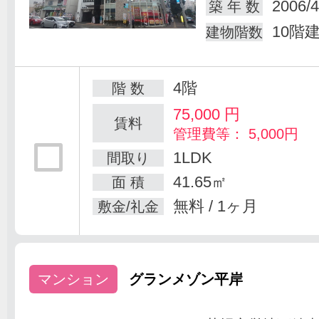
2006/4
築 年 数
10階
建物階数
4階
階 数
75,000
円
賃料
管理費等： 5,000円
1LDK
間取り
41.65㎡
面 積
無料 / 1ヶ月
敷金/礼金
マンション
グランメゾン平岸