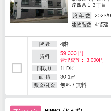
岸四条１３丁目
2023/9
築 年 数
4階建
建物階数
4階
階 数
59,000
円
賃料
管理費等： 3,000円
1LDK
間取り
30.1㎡
面 積
無料 / 無料
敷金/礼金
マンション
HIPPO（ヒッポ）