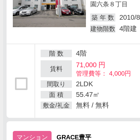
園六条８丁目
2010/8
築 年 数
4階建
建物階数
4階
階 数
71,000
円
賃料
管理費等： 4,000円
2LDK
間取り
55.47㎡
面 積
無料 / 無料
敷金/礼金
マンション
GRACE豊平