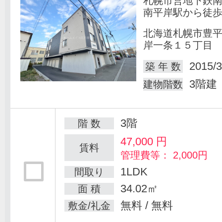
札幌市営地下鉄
南平岸駅から徒歩
北海道札幌市豊
岸一条１５丁目
2015/3
築 年 数
3階建
建物階数
3階
階 数
47,000
円
賃料
管理費等： 2,000円
1LDK
間取り
34.02㎡
面 積
無料 / 無料
敷金/礼金