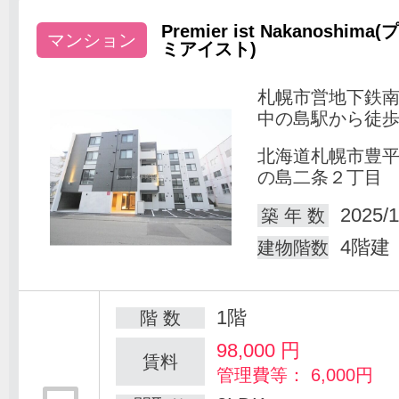
Premier ist Nakanoshima(
マンション
ミアイスト)
札幌市営地下鉄
中の島駅から徒歩
北海道札幌市豊
の島二条２丁目
2025/1
築 年 数
4階建
建物階数
1階
階 数
98,000
円
賃料
管理費等： 6,000円