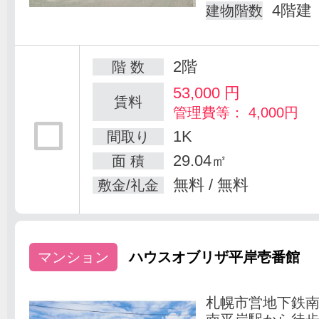
4階建
建物階数
2階
階 数
53,000
円
賃料
管理費等： 4,000円
1K
間取り
29.04㎡
面 積
無料 / 無料
敷金/礼金
マンション
ハウスオブリザ平岸壱番館
札幌市営地下鉄