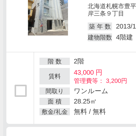
北海道札幌市豊
岸三条９丁目
2013/1
築 年 数
4階建
建物階数
2階
階 数
43,000
円
賃料
管理費等： 3,200円
ワンルーム
間取り
28.25㎡
面 積
無料 / 無料
敷金/礼金