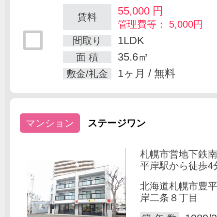
55,000
円
賃料
管理費等： 5,000円
1LDK
間取り
35.6㎡
面 積
1ヶ月 / 無料
敷金/礼金
マンション
ステージワン
札幌市営地下鉄
平岸駅から徒歩4
北海道札幌市豊
岸二条８丁目