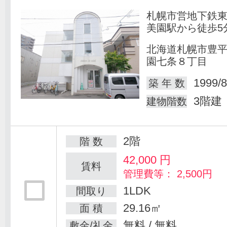
札幌市営地下鉄
美園駅から徒歩5
北海道札幌市豊
園七条８丁目
1999/8
築 年 数
3階建
建物階数
2階
階 数
42,000
円
賃料
管理費等： 2,500円
1LDK
間取り
29.16㎡
面 積
無料 / 無料
敷金/礼金