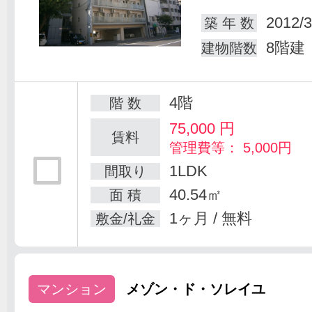
2012/3
築 年 数
8階建
建物階数
4階
階 数
75,000
円
賃料
管理費等： 5,000円
1LDK
間取り
40.54㎡
面 積
1ヶ月 / 無料
敷金/礼金
マンション
メゾン・ド・ソレイユ