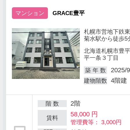
マンション
GRACE豊平
札幌市営地下鉄
菊水駅から徒歩5
北海道札幌市豊
平一条３丁目
2025/9
築 年 数
4階建
建物階数
2階
階 数
58,000
円
賃料
管理費等： 3,000円