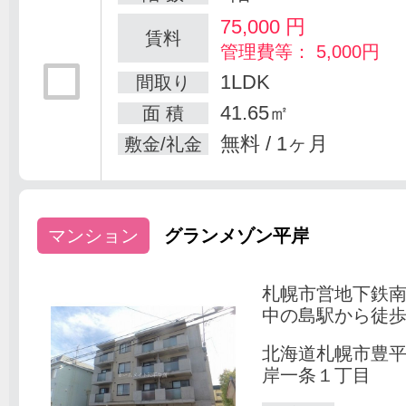
75,000
円
賃料
管理費等： 5,000円
1LDK
間取り
41.65㎡
面 積
無料 / 1ヶ月
敷金/礼金
マンション
グランメゾン平岸
札幌市営地下鉄
中の島駅から徒歩
北海道札幌市豊
岸一条１丁目