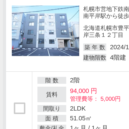
札幌市営地下鉄
南平岸駅から徒歩
北海道札幌市豊
岸三条１２丁目
2024/1
築 年 数
4階建
建物階数
2階
階 数
94,000
円
賃料
管理費等： 5,000円
2LDK
間取り
51.05㎡
面 積
1ヶ月 / 1ヶ月
敷金/礼金