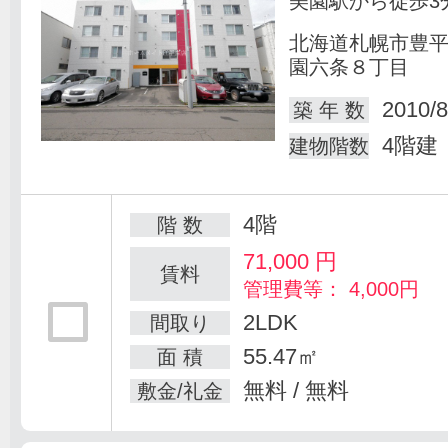
美園駅から徒歩3
北海道札幌市豊
園六条８丁目
2010/8
築 年 数
4階建
建物階数
4階
階 数
71,000
円
賃料
管理費等： 4,000円
2LDK
間取り
55.47㎡
面 積
無料 / 無料
敷金/礼金