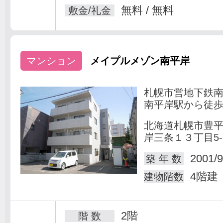
無料 / 無料
敷金/礼金
マンション
メイプルメゾン南平岸
札幌市営地下鉄
南平岸駅から徒歩
北海道札幌市豊
岸三条１３丁目5-
2001/9
築 年 数
4階建
建物階数
2階
階 数