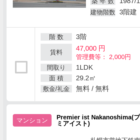
1987/1
築 年 数
3階建
建物階数
3階
階 数
47,000
円
賃料
管理費等： 2,000円
1LDK
間取り
29.2㎡
面 積
無料 / 無料
敷金/礼金
Premier ist Nakanoshima(
マンション
ミアイスト)