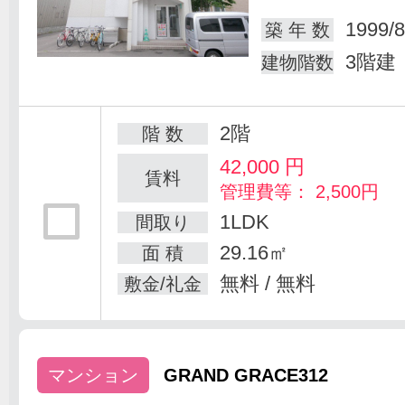
1999/8
築 年 数
3階建
建物階数
2階
階 数
42,000
円
賃料
管理費等： 2,500円
1LDK
間取り
29.16㎡
面 積
無料 / 無料
敷金/礼金
マンション
GRAND GRACE312