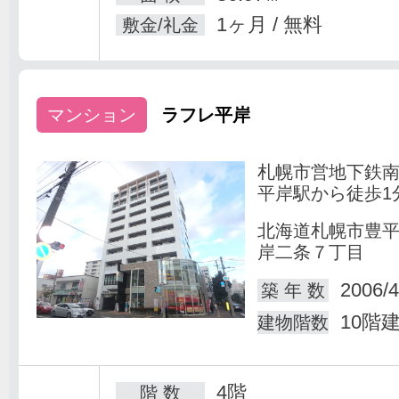
1ヶ月 / 無料
敷金/礼金
マンション
ラフレ平岸
札幌市営地下鉄
平岸駅から徒歩1
北海道札幌市豊
岸二条７丁目
2006/4
築 年 数
10階
建物階数
4階
階 数