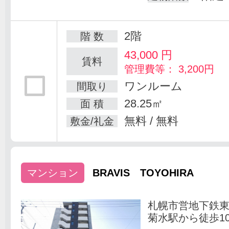
2階
階 数
43,000
円
賃料
管理費等： 3,200円
ワンルーム
間取り
28.25㎡
面 積
無料 / 無料
敷金/礼金
マンション
BRAVIS TOYOHIRA
札幌市営地下鉄
菊水駅から徒歩1