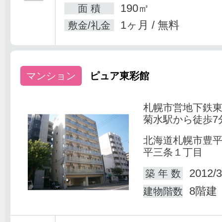
190㎡
面 積
1ヶ月 / 無料
敷金/礼金
マンション
ピュア東彩館
札幌市営地下鉄
菊水駅から徒歩7
北海道札幌市豊
平三条１丁目
2012/3
築 年 数
8階建
建物階数