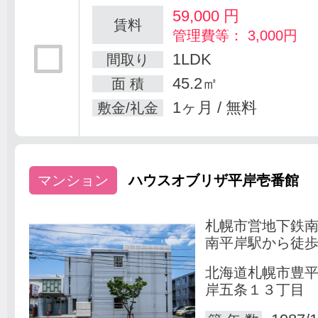
59,000
円
賃料
管理費等： 3,000円
1LDK
間取り
45.2㎡
面 積
1ヶ月 / 無料
敷金/礼金
マンション
ハウスオブリザ平岸壱番館
札幌市営地下鉄
南平岸駅から徒歩
北海道札幌市豊
岸五条１３丁目