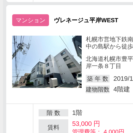
マンション
ヴレネージュ平岸WEST
札幌市営地下鉄
中の島駅から徒歩
北海道札幌市豊
岸一条８丁目
2019/1
築 年 数
4階建
建物階数
1階
階 数
53,000
円
賃料
管理費等： 4,000円