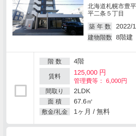
北海道札幌市豊
平二条５丁目
2022/1
築 年 数
8階建
建物階数
4階
階 数
125,000
円
賃料
管理費等： 6,000円
2LDK
間取り
67.6㎡
面 積
1ヶ月 / 無料
敷金/礼金