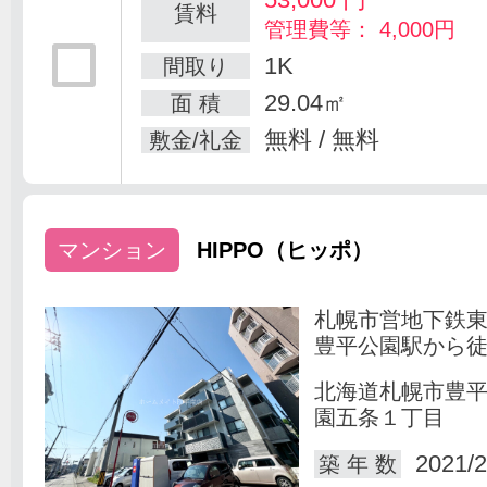
賃料
管理費等： 4,000円
1K
間取り
29.04㎡
面 積
無料 / 無料
敷金/礼金
マンション
HIPPO（ヒッポ）
札幌市営地下鉄
豊平公園駅から徒
北海道札幌市豊
園五条１丁目
2021/2
築 年 数