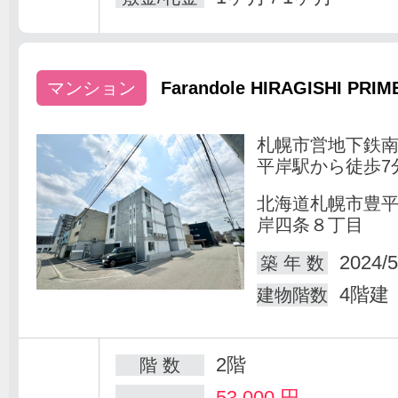
マンション
Farandole HIRAGISHI PRIM
札幌市営地下鉄
平岸駅から徒歩7
北海道札幌市豊
岸四条８丁目
2024/5
築 年 数
4階建
建物階数
2階
階 数
53,000
円