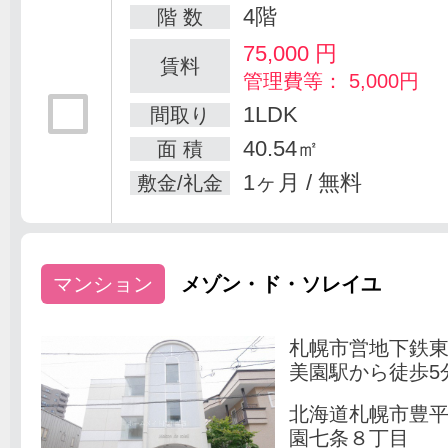
4階
階 数
75,000
円
賃料
管理費等： 5,000円
1LDK
間取り
40.54㎡
面 積
1ヶ月 / 無料
敷金/礼金
マンション
メゾン・ド・ソレイユ
札幌市営地下鉄
美園駅から徒歩5
北海道札幌市豊
園七条８丁目