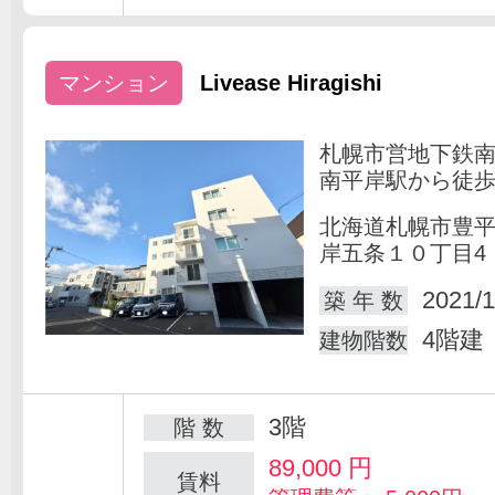
マンション
Livease Hiragishi
札幌市営地下鉄
南平岸駅から徒歩
北海道札幌市豊
岸五条１０丁目4
2021/1
築 年 数
4階建
建物階数
3階
階 数
89,000
円
賃料