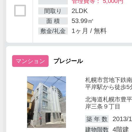
管理費等： 5,000円
2LDK
間取り
53.99㎡
面 積
1ヶ月 / 無料
敷金/礼金
マンション
プレジール
札幌市営地下鉄
平岸駅から徒歩5
北海道札幌市豊
岸三条９丁目
2013/1
築 年 数
4階建
建物階数