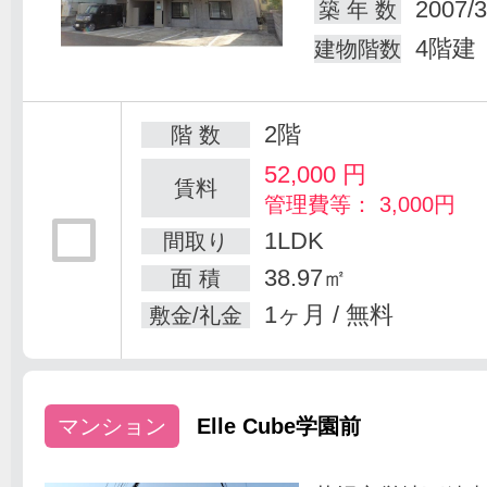
2007/3
築 年 数
4階建
建物階数
2階
階 数
52,000
円
賃料
管理費等： 3,000円
1LDK
間取り
38.97㎡
面 積
1ヶ月 / 無料
敷金/礼金
マンション
Elle Cube学園前