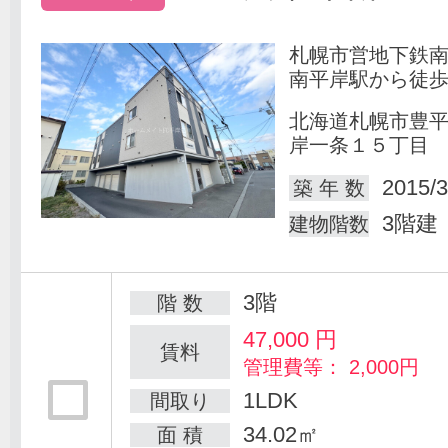
札幌市営地下鉄
南平岸駅から徒歩
北海道札幌市豊
岸一条１５丁目
2015/3
築 年 数
3階建
建物階数
3階
階 数
47,000
円
賃料
管理費等： 2,000円
1LDK
間取り
34.02㎡
面 積