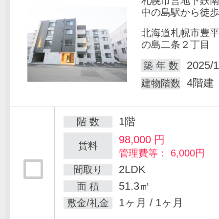
札幌市営地下鉄
中の島駅から徒歩
北海道札幌市豊
の島二条２丁目
2025/1
築 年 数
4階建
建物階数
1階
階 数
98,000
円
賃料
管理費等： 6,000円
2LDK
間取り
51.3㎡
面 積
1ヶ月 / 1ヶ月
敷金/礼金