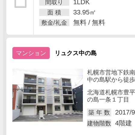
1LDK
間取り
33.95㎡
面 積
無料 / 無料
敷金/礼金
マンション
リュクス中の島
札幌市営地下鉄
中の島駅から徒歩
北海道札幌市豊
の島一条１丁目
2017/9
築 年 数
4階建
建物階数