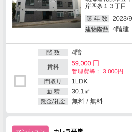
岸四条１３丁目
2023/9
築 年 数
4階建
建物階数
4階
階 数
59,000
円
賃料
管理費等： 3,000円
1LDK
間取り
30.1㎡
面 積
無料 / 無料
敷金/礼金
マンション
カレラ平岸