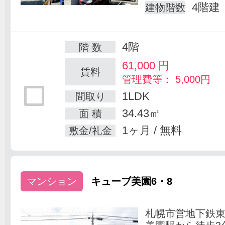
4階建
建物階数
4階
階 数
61,000
円
賃料
管理費等： 5,000円
1LDK
間取り
34.43㎡
面 積
1ヶ月 / 無料
敷金/礼金
マンション
キューブ美園6・8
札幌市営地下鉄