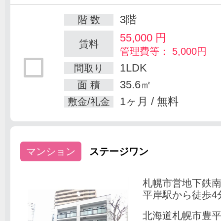
3階
階 数
55,000
円
賃料
管理費等： 5,000円
1LDK
間取り
35.6㎡
面 積
1ヶ月 / 無料
敷金/礼金
マンション
ステージワン
札幌市営地下鉄
平岸駅から徒歩4
北海道札幌市豊