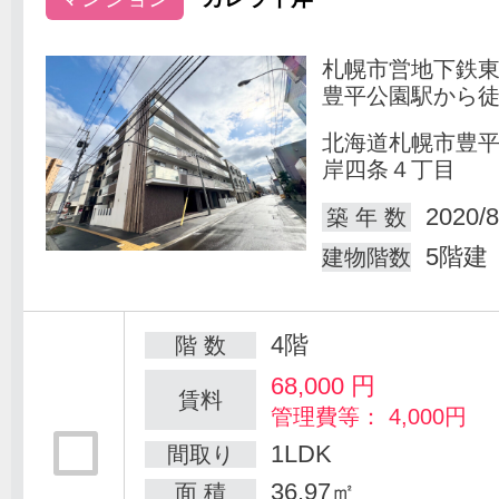
札幌市営地下鉄
豊平公園駅から徒
北海道札幌市豊
岸四条４丁目
2020/8
築 年 数
5階建
建物階数
4階
階 数
68,000
円
賃料
管理費等： 4,000円
1LDK
間取り
36.97㎡
面 積