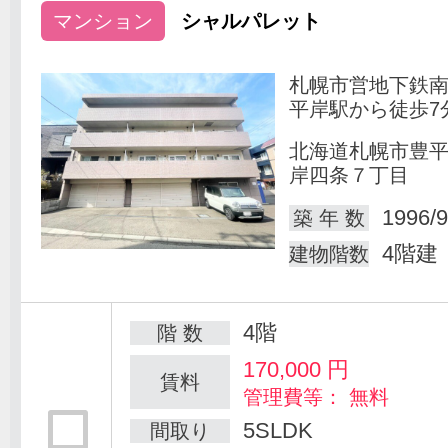
マンション
シャルパレット
札幌市営地下鉄
平岸駅から徒歩7
北海道札幌市豊
岸四条７丁目
1996/9
築 年 数
4階建
建物階数
4階
階 数
170,000
円
賃料
管理費等： 無料
5SLDK
間取り