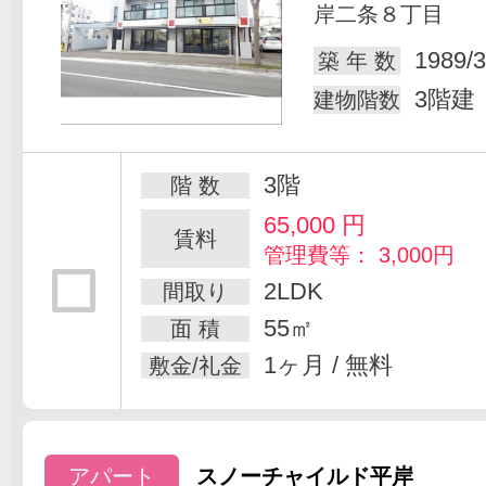
岸二条８丁目
1989/3
築 年 数
3階建
建物階数
3階
階 数
65,000
円
賃料
管理費等： 3,000円
2LDK
間取り
55㎡
面 積
1ヶ月 / 無料
敷金/礼金
アパート
スノーチャイルド平岸