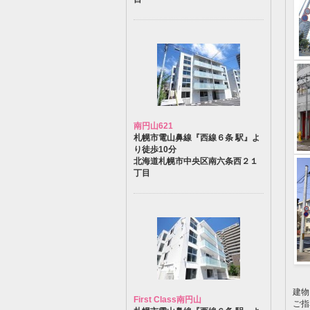
南円山621
札幌市電山鼻線『西線６条 駅』よ
り徒歩10分
北海道札幌市中央区南六条西２１
丁目
建物
First Class南円山
ご指