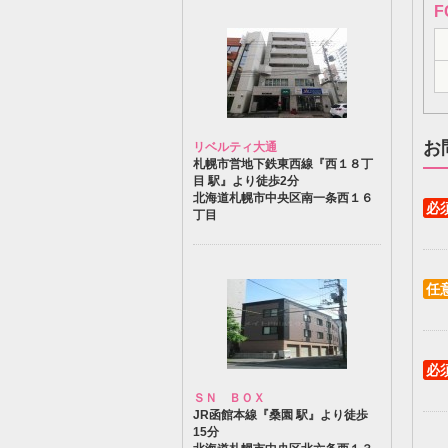
F
お
リベルティ大通
札幌市営地下鉄東西線『西１８丁
目 駅』より徒歩2分
北海道札幌市中央区南一条西１６
必
丁目
任
必
ＳＮ ＢＯＸ
JR函館本線『桑園 駅』より徒歩
15分