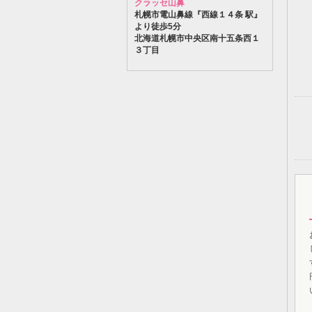
クラッセ山鼻
札幌市電山鼻線『西線１４条 駅』
より徒歩5分
北海道札幌市中央区南十五条西１
３丁目