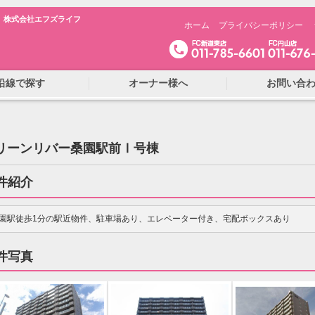
 株式会社エフズライフ
ホーム
プライバシーポリシー
沿線で探す
オーナー様へ
お問い合
リーンリバー桑園駅前Ⅰ号棟
件紹介
園駅徒歩1分の駅近物件、駐車場あり、エレベーター付き、宅配ボックスあり
件写真