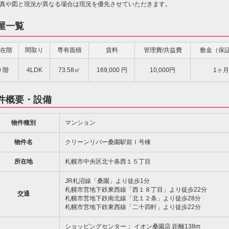
真や図と現況が異なる場合は現況を優先させていただきます。
屋一覧
在階
間取り
専有面積
賃料
管理費/共益費
敷金（保
9 階
4LDK
73.58㎡
169,000
円
10,000円
1ヶ月
件概要・設備
物件種別
マンション
物件名
クリーンリバー桑園駅前Ⅰ号棟
所在地
札幌市中央区北十条西１５丁目
JR札沼線「桑園」より徒歩1分
札幌市営地下鉄東西線「西１８丁目」より徒歩22分
交通
札幌市営地下鉄南北線「北１２条」より徒歩28分
札幌市営地下鉄東西線「二十四軒」より徒歩22分
ショッピングセンター： イオン桑園店 距離138m