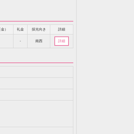
証金）
礼金
採光向き
詳細
-
南西
詳細