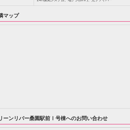
24H換気システム、地デジ(UHF)、光ファイバー
隣マップ
リーンリバー桑園駅前Ⅰ号棟
へのお問い合わせ