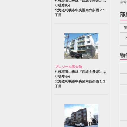
札幌市電山鼻線『西線６条 駅』よ
※写
り徒歩9分
北海道札幌市中央区南六条西２１
部
丁目
所
物
プレジール医大前
札幌市電山鼻線『西線６条 駅』よ
り徒歩4分
北海道札幌市中央区南四条西１３
丁目