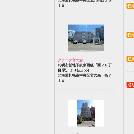
北海道札幌市中央区北六条西１３
丁目
任
任
任
クラーク宮の森
札幌市営地下鉄東西線『西２８丁
目 駅』より徒歩5分
北海道札幌市中央区宮の森一条７
丁目
必