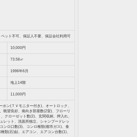
、ペット不可、保証人不要、保証会社利用可
10,000円
73.58㎡
1996年6月
地上14階
11,000円
ターホン(ＴＶモニター付き)、オートロック、
、眺望良好、南向き部屋数(2室)、フローリ
、クローゼット数(2)、玄関収納、押入れ、
シュレット、洗面所独立、シャンプードレッ
ンロ口数(3)、コンロ種類(都市ガス)、食
類(石油)、エアコン、エアコン台数(1)、