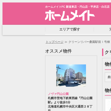
ホームメイトFC 新道東店・円山店・平岸店・白石店
エリアで探す
トップページ
≫
クリーンリバー桑園駅前Ⅰ号棟
オススメ物件
ク
物
桑
物
ノヴァ円山公園
札幌市営地下鉄東西線『円山公園
駅』より徒歩3分
北海道札幌市中央区大通西２８丁
目