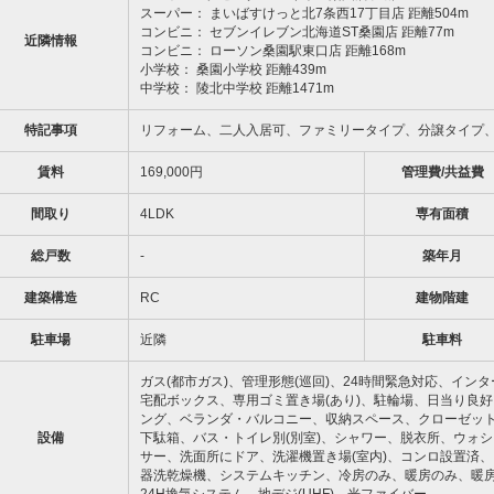
スーパー： まいばすけっと北7条西17丁目店 距離504m
コンビニ： セブンイレブン北海道ST桑園店 距離77m
近隣情報
コンビニ： ローソン桑園駅東口店 距離168m
小学校： 桑園小学校 距離439m
中学校： 陵北中学校 距離1471m
特記事項
リフォーム、二人入居可、ファミリータイプ、分譲タイプ
賃料
169,000円
管理費/共益費
間取り
4LDK
専有面積
総戸数
-
築年月
建築構造
RC
建物階建
駐車場
近隣
駐車料
ガス(都市ガス)、管理形態(巡回)、24時間緊急対応、イン
宅配ボックス、専用ゴミ置き場(あり)、駐輪場、日当り良好
ング、ベランダ・バルコニー、収納スペース、クローゼット
設備
下駄箱、バス・トイレ別(別室)、シャワー、脱衣所、ウォ
サー、洗面所にドア、洗濯機置き場(室内)、コンロ設置済、コ
器洗乾燥機、システムキッチン、冷房のみ、暖房のみ、暖房種