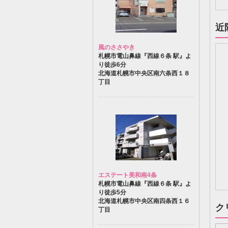
近
風のささやき
札幌市電山鼻線『西線６条 駅』よ
り徒歩6分
北海道札幌市中央区南六条西１８
丁目
エステート美和南4条
札幌市電山鼻線『西線６条 駅』よ
り徒歩5分
北海道札幌市中央区南四条西１６
ク
丁目