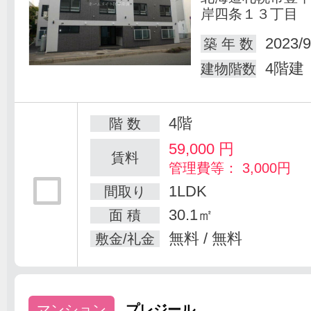
岸四条１３丁目
2023/9
築 年 数
4階建
建物階数
4階
階 数
59,000
円
賃料
管理費等： 3,000円
1LDK
間取り
30.1㎡
面 積
無料 / 無料
敷金/礼金
マンション
プレジール