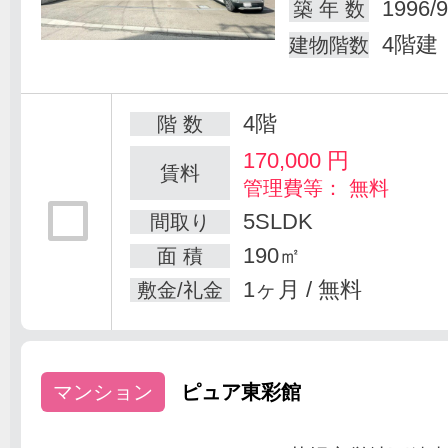
1996/9
築 年 数
4階建
建物階数
4階
階 数
170,000
円
賃料
管理費等： 無料
5SLDK
間取り
190㎡
面 積
1ヶ月 / 無料
敷金/礼金
マンション
ピュア東彩館