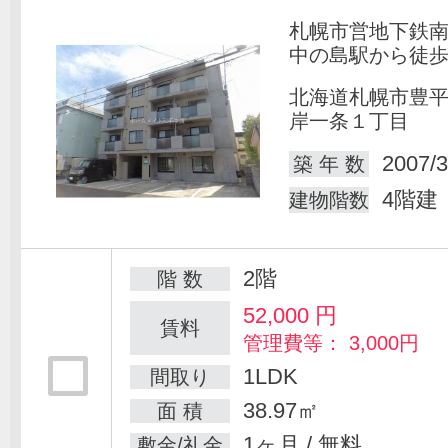
札幌市営地下鉄
中の島駅から徒歩
北海道札幌市豊
岸一条１丁目
2007/3
築 年 数
4階建
建物階数
2階
階 数
52,000
円
賃料
管理費等： 3,000円
1LDK
間取り
38.97㎡
面 積
1ヶ月 / 無料
敷金/礼金