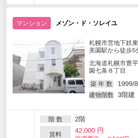
マンション
メゾン・ド・ソレイユ
札幌市営地下鉄
美園駅から徒歩5
北海道札幌市豊
園七条８丁目
1999/8
築 年 数
3階建
建物階数
2階
階 数
42,000
円
賃料