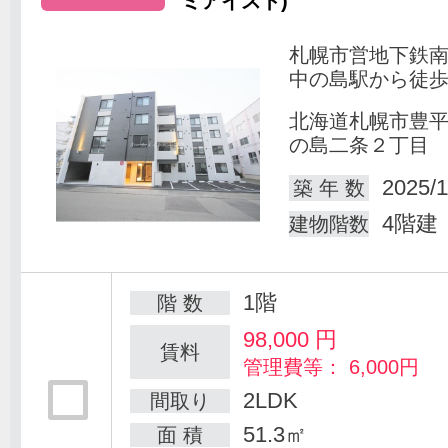
ミアイスト)
札幌市営地下鉄
中の島駅から徒歩
北海道札幌市豊
の島二条２丁目
2025/1
築 年 数
4階建
建物階数
1階
階 数
98,000
円
賃料
管理費等： 6,000円
2LDK
間取り
51.3㎡
面 積