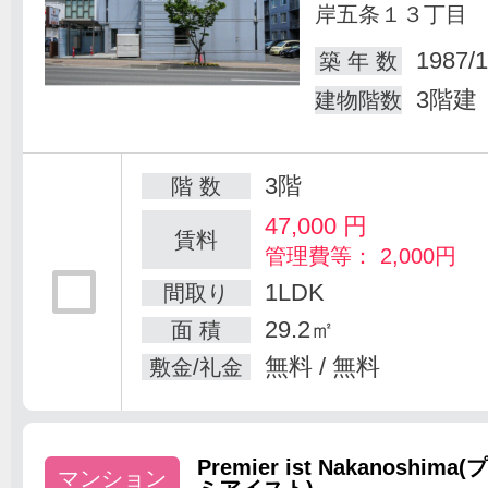
岸五条１３丁目
1987/1
築 年 数
3階建
建物階数
3階
階 数
47,000
円
賃料
管理費等： 2,000円
1LDK
間取り
29.2㎡
面 積
無料 / 無料
敷金/礼金
Premier ist Nakanoshima(
マンション