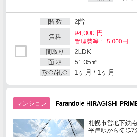
2階
階 数
94,000
円
賃料
管理費等： 5,000円
2LDK
間取り
51.05㎡
面 積
1ヶ月 / 1ヶ月
敷金/礼金
マンション
Farandole HIRAGISHI PRIM
札幌市営地下鉄
平岸駅から徒歩7