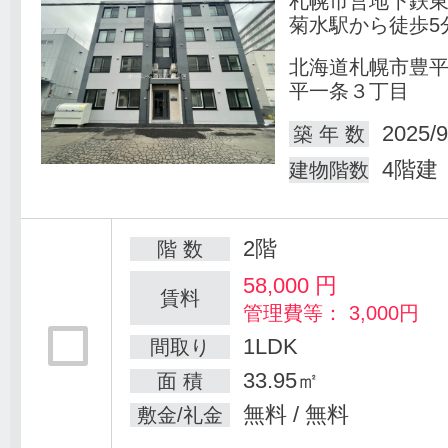
札幌市営地下鉄
菊水駅から徒歩5
北海道札幌市豊
平一条３丁目
2025/9
築 年 数
4階建
建物階数
2階
階 数
58,000
円
賃料
管理費等： 3,000円
1LDK
間取り
33.95㎡
面 積
無料 / 無料
敷金/礼金