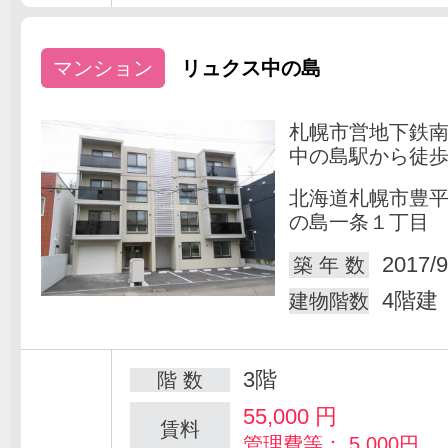
マンション
リュクス中の島
札幌市営地下鉄
中の島駅から徒歩
北海道札幌市豊
の島一条１丁目
2017/9
築 年 数
4階建
建物階数
3階
階 数
55,000
円
賃料
管理費等： 5,000円