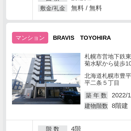
無料 / 無料
敷金/礼金
マンション
BRAVIS TOYOHIRA
札幌市営地下鉄
菊水駅から徒歩1
北海道札幌市豊
平二条５丁目
2022/1
築 年 数
8階建
建物階数
4階
階 数