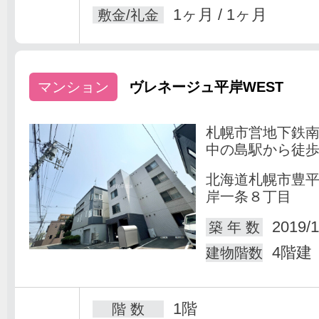
1ヶ月 / 1ヶ月
敷金/礼金
マンション
ヴレネージュ平岸WEST
札幌市営地下鉄
中の島駅から徒歩
北海道札幌市豊
岸一条８丁目
2019/1
築 年 数
4階建
建物階数
1階
階 数