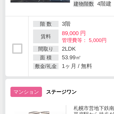
4階建
建物階数
3階
階 数
89,000
円
賃料
管理費等： 5,000円
2LDK
間取り
53.99㎡
面 積
1ヶ月 / 無料
敷金/礼金
マンション
ステージワン
札幌市営地下鉄