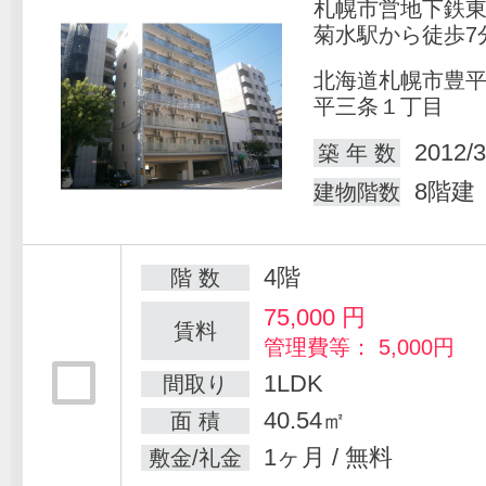
札幌市営地下鉄
菊水駅から徒歩7
北海道札幌市豊
平三条１丁目
2012/3
築 年 数
8階建
建物階数
4階
階 数
75,000
円
賃料
管理費等： 5,000円
1LDK
間取り
40.54㎡
面 積
1ヶ月 / 無料
敷金/礼金