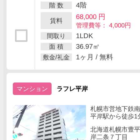
4階
階 数
68,000
円
賃料
管理費等： 4,000円
1LDK
間取り
36.97㎡
面 積
1ヶ月 / 無料
敷金/礼金
マンション
ラフレ平岸
札幌市営地下鉄
平岸駅から徒歩1
北海道札幌市豊
岸二条７丁目