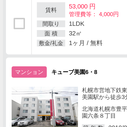
53,000
円
賃料
管理費等： 4,000円
1LDK
間取り
32㎡
面 積
1ヶ月 / 無料
敷金/礼金
マンション
キューブ美園6・8
札幌市営地下鉄
美園駅から徒歩3
北海道札幌市豊
園六条８丁目