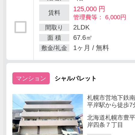
125,000
円
賃料
管理費等： 6,000円
2LDK
間取り
67.6㎡
面 積
1ヶ月 / 無料
敷金/礼金
マンション
シャルパレット
札幌市営地下鉄
平岸駅から徒歩7
北海道札幌市豊
岸四条７丁目