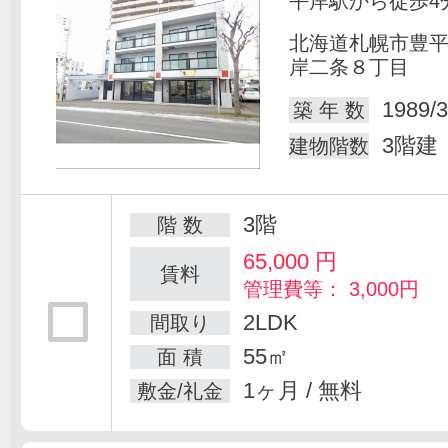
平岸駅から徒歩4
北海道札幌市豊
岸二条８丁目
1989/3
築 年 数
3階建
建物階数
3階
階 数
65,000
円
賃料
管理費等： 3,000円
2LDK
間取り
55㎡
面 積
1ヶ月 / 無料
敷金/礼金