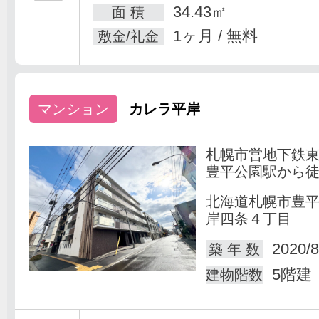
34.43㎡
面 積
1ヶ月 / 無料
敷金/礼金
マンション
カレラ平岸
札幌市営地下鉄
豊平公園駅から徒
北海道札幌市豊
岸四条４丁目
2020/8
築 年 数
5階建
建物階数