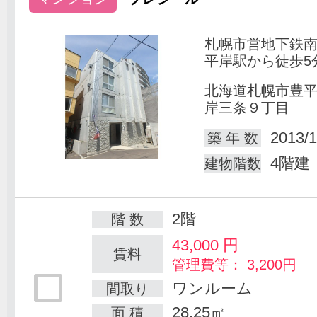
札幌市営地下鉄
平岸駅から徒歩5
北海道札幌市豊
岸三条９丁目
2013/1
築 年 数
4階建
建物階数
2階
階 数
43,000
円
賃料
管理費等： 3,200円
ワンルーム
間取り
28.25㎡
面 積