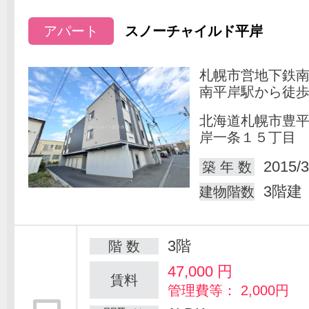
アパート
スノーチャイルド平岸
札幌市営地下鉄
南平岸駅から徒歩
北海道札幌市豊
岸一条１５丁目
2015/3
築 年 数
3階建
建物階数
3階
階 数
47,000
円
賃料
管理費等： 2,000円