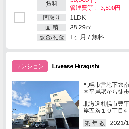
賃料
管理費等： 3,500円
1LDK
間取り
38.29㎡
面 積
1ヶ月 / 無料
敷金/礼金
マンション
Livease Hiragishi
札幌市営地下鉄
南平岸駅から徒歩
北海道札幌市豊
岸五条１０丁目4
2021/1
築 年 数