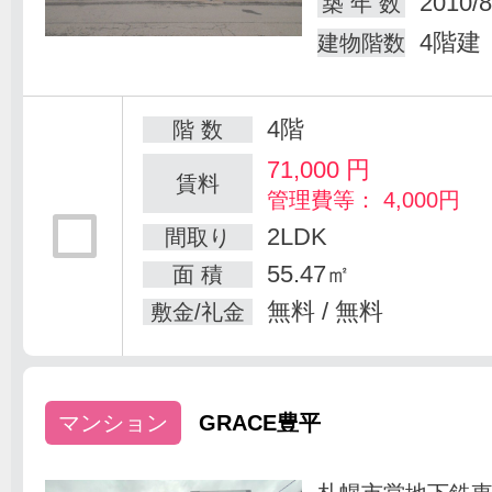
2010/8
築 年 数
4階建
建物階数
4階
階 数
71,000
円
賃料
管理費等： 4,000円
2LDK
間取り
55.47㎡
面 積
無料 / 無料
敷金/礼金
マンション
GRACE豊平