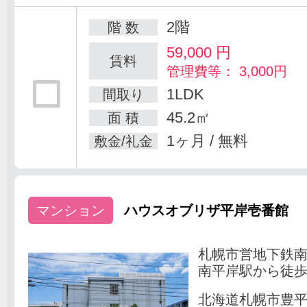
2階
階 数
59,000
円
賃料
管理費等： 3,000円
1LDK
間取り
45.2㎡
面 積
1ヶ月 / 無料
敷金/礼金
マンション
ハウスオブリザ平岸壱番館
札幌市営地下鉄
南平岸駅から徒歩
北海道札幌市豊