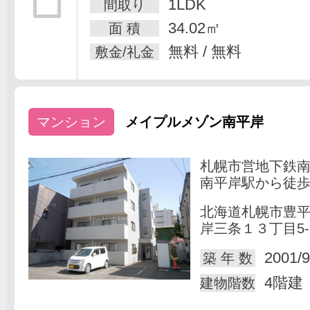
1LDK
間取り
34.02㎡
面 積
無料 / 無料
敷金/礼金
マンション
メイプルメゾン南平岸
札幌市営地下鉄
南平岸駅から徒歩
北海道札幌市豊
岸三条１３丁目5-
2001/9
築 年 数
4階建
建物階数