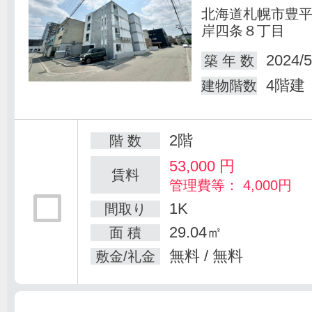
北海道札幌市豊
岸四条８丁目
2024/5
築 年 数
4階建
建物階数
2階
階 数
53,000
円
賃料
管理費等： 4,000円
1K
間取り
29.04㎡
面 積
無料 / 無料
敷金/礼金