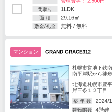
管理費等： 2,500円
1LDK
間取り
29.16㎡
面 積
無料 / 無料
敷金/礼金
マンション
GRAND GRACE312
札幌市営地下鉄
南平岸駅から徒歩
北海道札幌市豊
岸三条１２丁目
2024/1
築 年 数
4階建
建物階数