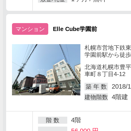
マンション
Elle Cube学園前
札幌市営地下鉄
学園前駅から徒歩
北海道札幌市豊
車町８丁目4-12
2018/1
築 年 数
4階建
建物階数
4階
階 数
56,000
円