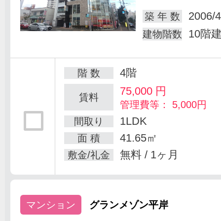
2006/4
築 年 数
10階
建物階数
4階
階 数
75,000
円
賃料
管理費等： 5,000円
1LDK
間取り
41.65㎡
面 積
無料 / 1ヶ月
敷金/礼金
マンション
グランメゾン平岸